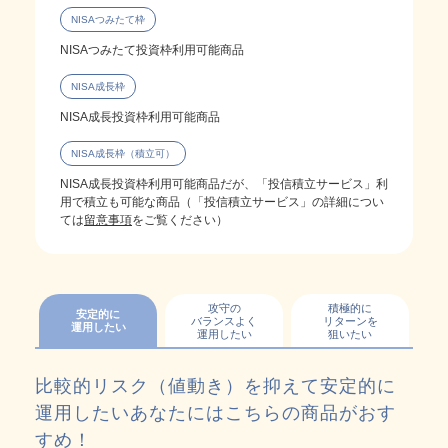
NISAつみたて枠
NISAつみたて投資枠利用可能商品
NISA成長枠
NISA成長投資枠利用可能商品
NISA成長枠（積立可）
NISA成長投資枠利用可能商品だが、「投信積立サービス」利
用で積立も可能な商品
（「投信積立サービス」の詳細につい
ては
留意事項
をご覧ください）
攻守の
積極的に
安定的に
バランスよく
リターンを
運用したい
運用したい
狙いたい
比較的リスク（値動き）を抑えて安定的に
運用したいあなたにはこちらの商品がおす
すめ！