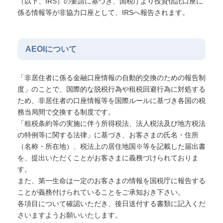
（以下、IRS）の要請に基づき、国税庁より投資信託口座に
係る情報等が非協力口座として、IRSへ報告されます。
AEOIについて
「非居住者に係る金融口座情報の自動的交換のための報告制
度」のことで、国際的な脱税行為や租税回避行為に対処する
ため、非居住者の口座情報等を国際ルールに基づき各国の税
務当局間で交換する制度です。
「租税条約等の実施に伴う所得税法、法人税法及び地方税法
の特例等に関する法律」に基づき、お客さまの氏名・住所
（名称・所在地）、税法上の居住地国※等を記載した届出書
を、提出いただくことがお客さまに義務づけられておりま
す。
また、第一生命は一定のお客さまの情報を国税庁に報告する
ことが義務付けられていることをご承知おき下さい。
各項目について確認いただき、後日送付する書類に記入くだ
さいますようお願いいたします。