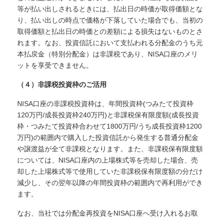
等が払い出しされるときには、払出日の時価が取得価額とな
り、払い出しの時点で価格が下落していた場合でも、当初の
取得価額と払出日の時価との差額による損失はないものとさ
れます。なお、投資信託において支払われる分配金のうち元
本払戻金（特別分配金）は非課税であり、NISA口座のメリ
ットを享受できません。
（４）非課税投資枠のご活用
NISA口座の非課税投資枠は、年間投資枠(つみたて投資枠
120万円/成長投資枠240万円)と非課税保有限度額(成長投資
枠・つみたて投資枠合わせて1800万円/うち成長投資枠1200
万円)の範囲内で購入した投資信託から発生する普通分配金
や譲渡益が全て非課税となります。また、非課税保有限度額
については、NISA口座内の上場株式等を売却した場合、売
却した上場株式等で使用していた非課税保有限度額の分だけ
減少し、その翌年以降の年間投資枠の範囲内で再利用ができ
ます。
なお、当社では分配金再投資をNISA口座へ受け入れるお取