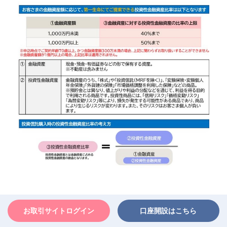
お取引サイトログイン
口座開設はこちら
口座開設にあたっての留意事項